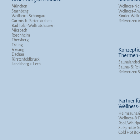
München
Wellness-Ne
Starnberg
Wellness-A
Weilheim-Schongau
Kinder-Well
Garmisch-Partenkirchen
Referenzen i
Bad Tölz - Wolfratshausen
Miesbach
Rosenheim
Ebersberg
Erding
Konzeptio
Freising
Dachau
Thermen- 
Fürstenfeldbruck
Saunalandsc
Landsberg a. Lech
Sauna- & Rel
Referenzen 
Partner fü
Wellness-
Heimsauna &
Wellness-& F
Pool, Whirlp
Salzgrotte, 
Cold Hot Bo