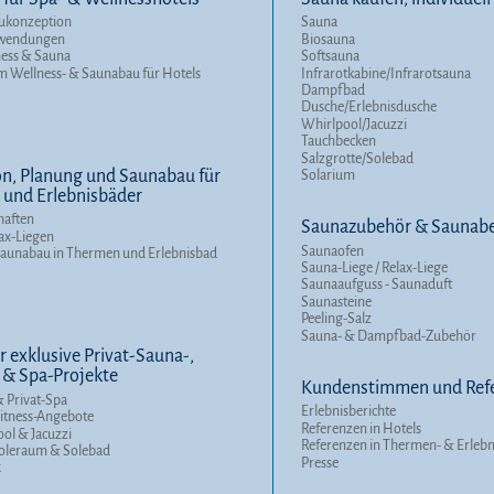
ukonzeption
Sauna
nwendungen
Biosauna
ness & Sauna
Softsauna
m Wellness- & Saunabau für Hotels
Infrarotkabine/Infrarotsauna
Dampfbad
Dusche/Erlebnisdusche
Whirlpool/Jacuzzi
Tauchbecken
Salzgrotte/Solebad
n, Planung und Saunabau für
Solarium
und Erlebnisbäder
haften
Saunazubehör & Saunabe
ax-Liegen
Saunaofen
Saunabau in Thermen und Erlebnisbad
Sauna-Liege / Relax-Liege
Saunaaufguss - Saunaduft
Saunasteine
Peeling-Salz
Sauna- & Dampfbad-Zubehör
r exklusive Privat-Sauna-,
 & Spa-Projekte
Kundenstimmen und Ref
 Privat-Spa
Erlebnisberichte
itness-Angebote
Referenzen in Hotels
ool & Jacuzzi
Referenzen in Thermen- & Erleb
Soleraum & Solebad
Presse
x