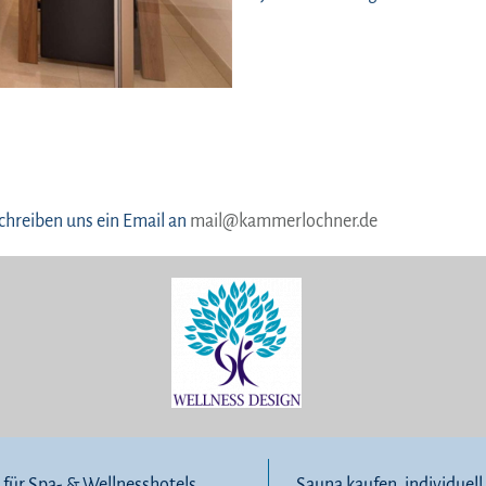
chreiben uns ein Email an
mail@kammerlochner.de
für Spa- & Wellnesshotels
Sauna kaufen, individuel