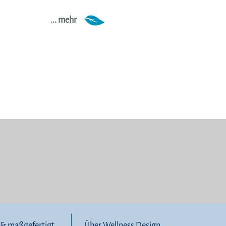
... mehr
l & maßgefertigt
Über Wellness Design