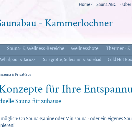
Home ·
Sauna ABC
· Über
 Saunabau - Kammerlochner
s
Sauna- & Wellness-Bereiche
Wellnesshotel
Thermen- & 
 Whirlpool & Jacuzzi
Salzgrotte, Soleraum & Solebad
Cold Hot Box
msauna & Privat-Spa
Konzepte für Ihre Entspann
duelle Sauna für zuhause
öglich: Ob Sauna-Kabine oder Minisauna - oder ein eigenes Sauna
inieren!