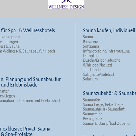
für Spa- & Wellnesshotels
Sauna kaufen, individuel
ukonzeption
Sauna
nwendungen
Biosauna
ness & Sauna
Softsauna
m Wellness- & Saunabau für Hotels
Infrarotkabine/Infrarotsauna
Dampfbad
Dusche/Erlebnisdusche
Whirlpool/Jacuzzi
Tauchbecken
Salzgrotte/Solebad
n, Planung und Saunabau für
Solarium
und Erlebnisbäder
haften
Saunazubehör & Saunabe
ax-Liegen
Saunaofen
Saunabau in Thermen und Erlebnisbad
Sauna-Liege / Relax-Liege
Saunaaufguss - Saunaduft
Saunasteine
Peeling-Salz
Sauna- & Dampfbad-Zubehör
r exklusive Privat-Sauna-,
 & Spa-Projekte