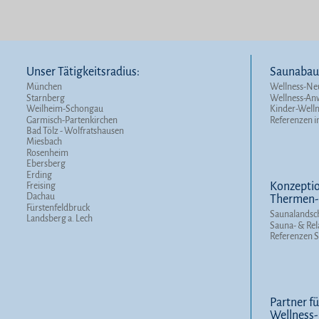
Unser Tätigkeitsradius:
Saunabau 
München
Wellness-Ne
Starnberg
Wellness-A
Weilheim-Schongau
Kinder-Well
Garmisch-Partenkirchen
Referenzen i
Bad Tölz - Wolfratshausen
Miesbach
Rosenheim
Ebersberg
Erding
Konzeptio
Freising
Dachau
Thermen- 
Fürstenfeldbruck
Saunalandsc
Landsberg a. Lech
Sauna- & Rel
Referenzen 
Partner fü
Wellness-