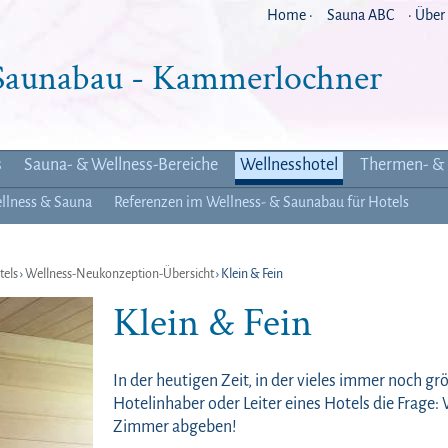
Home ·
Sauna ABC
· Über
 Saunabau - Kammerlochner
s
Sauna- & Wellness-Bereiche
Wellnesshotel
Thermen- & 
llness & Sauna
Referenzen im Wellness- & Saunabau für Hotels
tels
›
Wellness-Neukonzeption-Übersicht
› Klein & Fein
Klein & Fein
In der heutigen Zeit, in der vieles immer noch größe
Hotelinhaber oder Leiter eines Hotels die Frage: 
Zimmer abgeben!