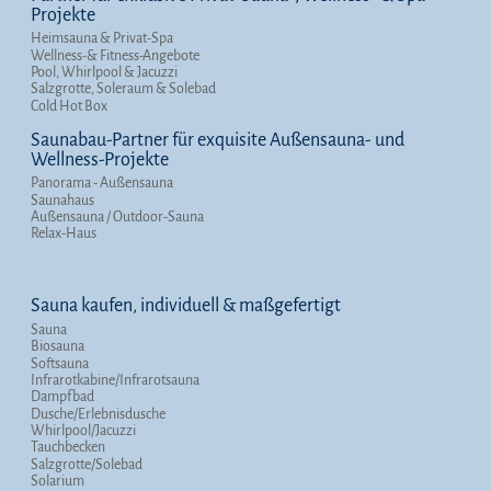
Projekte
Heimsauna & Privat-Spa
Wellness-& Fitness-Angebote
Pool, Whirlpool & Jacuzzi
Salzgrotte, Soleraum & Solebad
Cold Hot Box
Saunabau-Partner für exquisite Außensauna- und
Wellness-Projekte
Panorama - Außensauna
Saunahaus
Außensauna / Outdoor-Sauna
Relax-Haus
Sauna kaufen, individuell & maßgefertigt
Sauna
Biosauna
Softsauna
Infrarotkabine/Infrarotsauna
Dampfbad
Dusche/Erlebnisdusche
Whirlpool/Jacuzzi
Tauchbecken
Salzgrotte/Solebad
Solarium