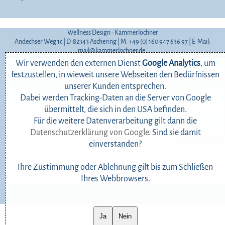
Wellness Design - Kammerlochner
Andechser Weg 1c | D-82343 Aschering | M. +49 (0) 160 947 636 97 | E-Mail:
mail@kammerlochner.de
Wir verwenden den externen Dienst
Google Analytics
, um
Home
Kontakt
festzustellen, in wieweit unsere Webseiten den Bedürfnissen
unserer Kunden entsprechen.
Impressum Wellness Design
Datenschutzerklärung
Kammerlochner
Dabei werden Tracking-Daten an die Server von Google
übermittelt, die sich in den USA befinden.
Login
Für die weitere Datenverarbeitung gilt dann die
Datenschutzerklärung von Google
. Sind sie damit
Powered by eduxx iRS
einverstanden?
Ihre Zustimmung oder Ablehnung gilt bis zum Schließen
Ihres Webbrowsers.
Ja
Nein