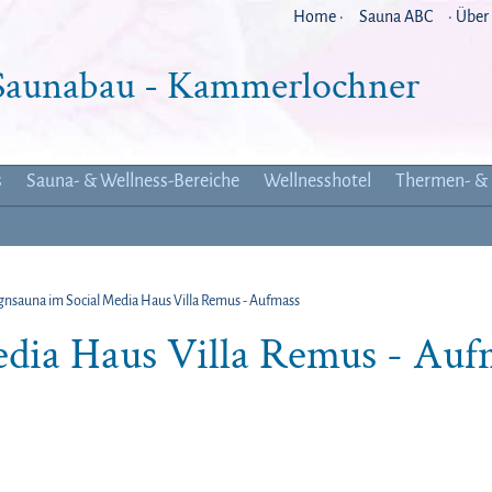
Home ·
Sauna ABC
· Über
 Saunabau - Kammerlochner
s
Sauna- & Wellness-Bereiche
Wellnesshotel
Thermen- & 
gnsauna im Social Media Haus Villa Remus - Aufmass
edia Haus Villa Remus - Auf