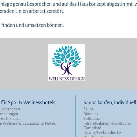
chläge genau besprochen und auf das Hauskonzept abgestimmt, w
raden Linien arbeitet zerstört.
g finden und umsetzen können.
für Spa- & Wellnesshotels
Sauna kaufen, individuel
ukonzeption
Sauna
nwendungen
Biosauna
ness & Sauna
Softsauna
m Wellness- & Saunabau für Hotels
Infrarotkabine/Infrarotsauna
Dampfbad
Dusche/Erlebnisdusche