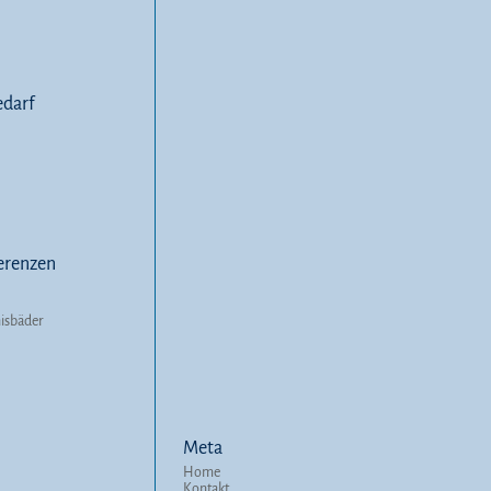
darf
erenzen
nisbäder
Meta
Home
Kontakt