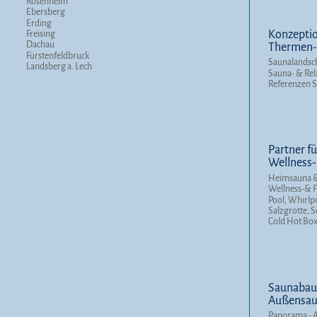
Rosenheim
Ebersberg
Erding
Konzeptio
Freising
Dachau
Thermen- 
Fürstenfeldbruck
Saunalandsc
Landsberg a. Lech
Sauna- & Rel
Referenzen 
Partner fü
Wellness-
Heimsauna &
Wellness-& F
Pool, Whirlp
Salzgrotte, 
Cold Hot Bo
Saunabau-
Außensaun
Panorama - 