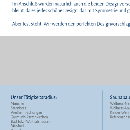
Im Anschluß wurden natürlich auch die beiden Designvors
bleibt, da es jedes schöne Design, das mit Symmetrie und ge
Aber fest steht: Wir werden den perfekten Designvorschla
Unser Tätigkeitsradius:
Saunabau 
München
Wellness-Ne
Starnberg
Wellness-A
Weilheim-Schongau
Kinder-Well
Garmisch-Partenkirchen
Referenzen i
Bad Tölz - Wolfratshausen
Miesbach