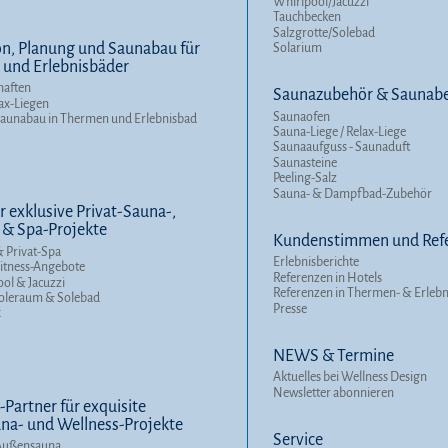
Whirlpool/Jacuzzi
Tauchbecken
Salzgrotte/Solebad
n, Planung und Saunabau für
Solarium
und Erlebnisbäder
haften
Saunazubehör & Saunabe
ax-Liegen
Saunaofen
Saunabau in Thermen und Erlebnisbad
Sauna-Liege / Relax-Liege
Saunaaufguss - Saunaduft
Saunasteine
Peeling-Salz
Sauna- & Dampfbad-Zubehör
r exklusive Privat-Sauna-,
 & Spa-Projekte
Kundenstimmen und Ref
 Privat-Spa
Erlebnisberichte
itness-Angebote
Referenzen in Hotels
ool & Jacuzzi
Referenzen in Thermen- & Erleb
Soleraum & Solebad
Presse
x
NEWS & Termine
Aktuelles bei Wellness Design
Newsletter abonnieren
Partner für exquisite
a- und Wellness-Projekte
Service
Außensauna