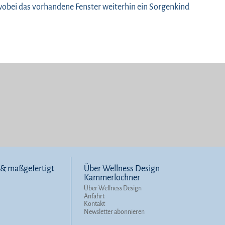
obei das vorhandene Fenster weiterhin ein Sorgenkind
l & maßgefertigt
Über Wellness Design
Kammerlochner
Über Wellness Design
Anfahrt
Kontakt
Newsletter abonnieren