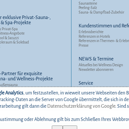
Saunasteine
Peeling-Salz
Sauna- & Dampfbad-Zubehör
r exklusive Privat-Sauna-,
 & Spa-Projekte
Kundenstimmen und Ref
 Privat-Spa
Erlebnisberichte
itness-Angebote
Referenzen in Hotels
ool & Jacuzzi
Referenzen in Thermen- & Erleb
Soleraum & Solebad
Presse
x
NEWS & Termine
Aktuelles bei Wellness Design
Newsletter abonnieren
Partner für exquisite
a- und Wellness-Projekte
Service
Außensauna
Downloads
le Analytics
, um festzustellen, in wieweit unsere Webseiten den
/ Outdoor-Sauna
Wellnesshotel-Marketing
Q & A
acking-Daten an die Server von Google übermittelt, die sich in d
rarbeitung gilt dann die
Datenschutzerklärung von Google
. Sind 
Zustimmung oder Ablehnung gilt bis zum Schließen Ihres Webbro
Home
Kontakt
I