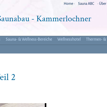
Home ·
Sauna ABC
· Über
 Saunabau - Kammerlochner
s
Sauna- & Wellness-Bereiche
Wellnesshotel
Thermen- & 
il 2