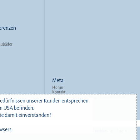
erenzen
nisbäder
Meta
Home
Kontakt
Impressum Wellness Design Kammerlochner
 Bedürfnissen unserer Kunden entsprechen.
Datenschutzerklärung
Login
en USA befinden.
sie damit einverstanden?
wsers.
mpressum Wellness Design Kammerlochner
Datenschutzerklärung
Login