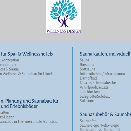
für Spa- & Wellnesshotels
Sauna kaufen, individuel
ukonzeption
Sauna
nwendungen
Biosauna
ness & Sauna
Softsauna
m Wellness- & Saunabau für Hotels
Infrarotkabine/Infrarotsauna
Dampfbad
Dusche/Erlebnisdusche
Whirlpool/Jacuzzi
Tauchbecken
Salzgrotte/Solebad
n, Planung und Saunabau für
Solarium
und Erlebnisbäder
haften
Saunazubehör & Saunabe
ax-Liegen
Saunaofen
Saunabau in Thermen und Erlebnisbad
Sauna-Liege / Relax-Liege
Saunaaufguss - Saunaduft