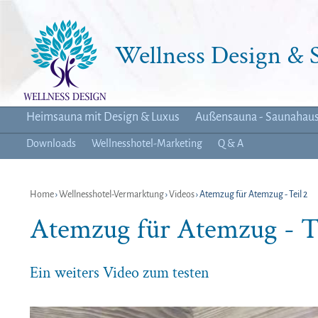
Wellness Design &
Heimsauna mit Design & Luxus
Außensauna - Saunahau
Downloads
Wellnesshotel-Marketing
Q & A
Home
›
Wellnesshotel-Vermarktung
›
Videos
› Atemzug für Atemzug - Teil 2
Atemzug für Atemzug - Te
Ein weiters Video zum testen