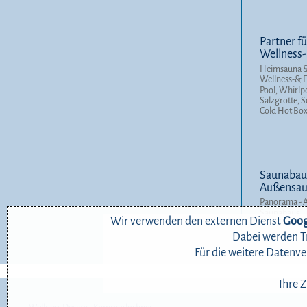
Partner fü
Wellness-
Heimsauna &
Wellness-& F
Pool, Whirlp
Salzgrotte, 
Cold Hot Bo
Saunabau-
Außensaun
Panorama - 
Saunahaus
Wir verwenden den externen Dienst
Goog
Außensauna 
Relax-Haus
Dabei werden Tr
Für die weitere Datenve
Ihre 