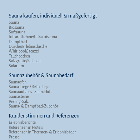
Sauna kaufen, individuell & maßgefertigt
Sauna
Biosauna
Softsauna
Infrarotkabine/Infrarotsauna
Dampfbad
Dusche/Erlebnisdusche
Whirlpool/Jacuzzi
Tauchbecken
Salzgrotte/Solebad
Solarium
Saunazubehör & Saunabedarf
Saunaofen
Sauna-Liege / Relax-Liege
Saunaaufguss - Saunaduft
Saunasteine
Peeling-Salz
Sauna- & Dampfbad-Zubehör
Kundenstimmen und Referenzen
Erlebnisberichte
Referenzen in Hotels
Referenzen in Thermen- & Erlebnisbäder
Presse