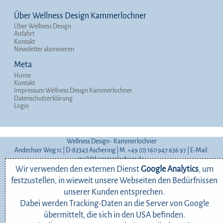
Über Wellness Design Kammerlochner
Über Wellness Design
Anfahrt
Kontakt
Newsletter abonnieren
Meta
Home
Kontakt
Impressum Wellness Design Kammerlochner
Datenschutzerklärung
Login
Wellness Design - Kammerlochner
Andechser Weg 1c | D-82343 Aschering | M. +49 (0) 160 947 636 97 | E-Mail:
mail@kammerlochner.de
Wir verwenden den externen Dienst
Google Analytics
, um
Home
Kontakt
festzustellen, in wieweit unsere Webseiten den Bedürfnissen
unserer Kunden entsprechen.
Impressum Wellness Design
Datenschutzerklärung
Dabei werden Tracking-Daten an die Server von Google
Kammerlochner
übermittelt, die sich in den USA befinden.