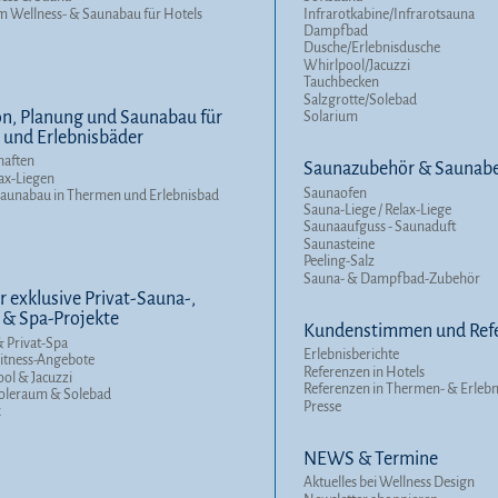
m Wellness- & Saunabau für Hotels
Infrarotkabine/Infrarotsauna
Dampfbad
Dusche/Erlebnisdusche
Whirlpool/Jacuzzi
Tauchbecken
Salzgrotte/Solebad
n, Planung und Saunabau für
Solarium
und Erlebnisbäder
haften
Saunazubehör & Saunabe
ax-Liegen
Saunaofen
Saunabau in Thermen und Erlebnisbad
Sauna-Liege / Relax-Liege
Saunaaufguss - Saunaduft
Saunasteine
Peeling-Salz
Sauna- & Dampfbad-Zubehör
r exklusive Privat-Sauna-,
 & Spa-Projekte
Kundenstimmen und Ref
 Privat-Spa
Erlebnisberichte
itness-Angebote
Referenzen in Hotels
ool & Jacuzzi
Referenzen in Thermen- & Erleb
Soleraum & Solebad
Presse
x
NEWS & Termine
Aktuelles bei Wellness Design