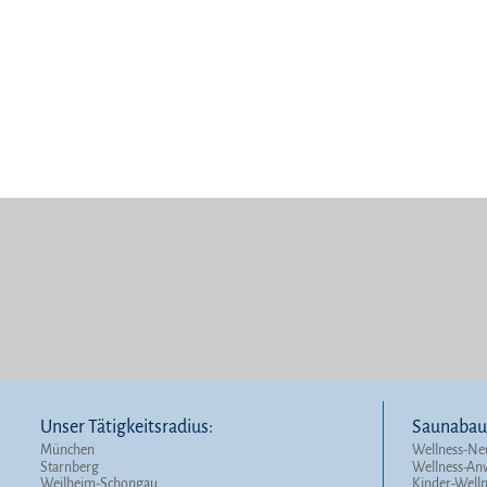
Unser Tätigkeitsradius:
Saunabau 
München
Wellness-Ne
Starnberg
Wellness-A
Weilheim-Schongau
Kinder-Well