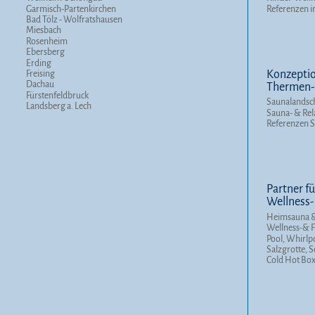
Garmisch-Partenkirchen
Referenzen i
Bad Tölz - Wolfratshausen
Miesbach
Rosenheim
Ebersberg
Erding
Konzeptio
Freising
Dachau
Thermen- 
Fürstenfeldbruck
Saunalandsc
Landsberg a. Lech
Sauna- & Rel
Referenzen 
Partner fü
Wellness-
Heimsauna &
Wellness-& F
Pool, Whirlp
Salzgrotte, 
Cold Hot Bo