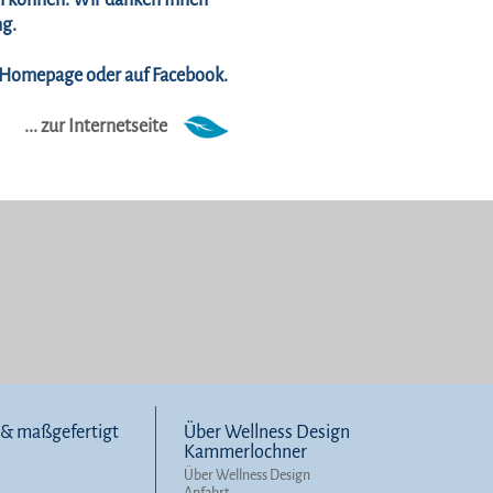
en können. Wir danken Ihnen
ng.
er Homepage oder
auf Facebook.
... zur Internetseite
l & maßgefertigt
Über Wellness Design
Kammerlochner
Über Wellness Design
Anfahrt