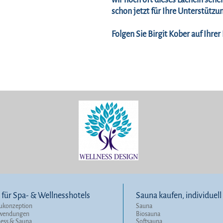
wir noch oft dieses Lächeln seh
schon jetzt für Ihre Unterstützu
Folgen Sie Birgit Kober auf Ihr
für Spa- & Wellnesshotels
Sauna kaufen, individuel
ukonzeption
Sauna
nwendungen
Biosauna
ness & Sauna
Softsauna