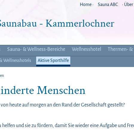
Home ·
Sauna ABC
· Über
 Saunabau - Kammerlochner
s
Sauna- & Wellness-Bereiche
Wellnesshotel
Thermen- & 
 & Wellnesshotels
Aktive Sporthilfe
gen
ehinderte Menschen
von heute auf morgen an den Rand der Gesellschaft gestellt?
helfen und sie zu fördern, damit Sie wieder eine Aufgabe und Fr