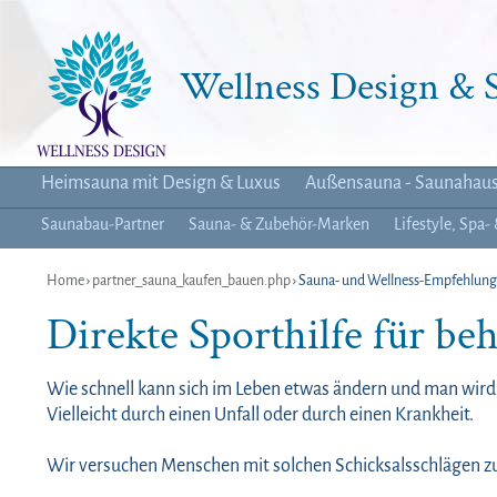
Wellness Design &
Heimsauna mit Design & Luxus
Außensauna - Saunahau
Saunabau-Partner
Sauna- & Zubehör-Marken
Lifestyle, Spa-
Home
›
partner_sauna_kaufen_bauen.php
› Sauna- und Wellness-Empfehlun
Direkte Sporthilfe für b
Wie schnell kann sich im Leben etwas ändern und man wird 
Vielleicht durch einen Unfall oder durch einen Krankheit.
Wir versuchen Menschen mit solchen Schicksalsschlägen zu 